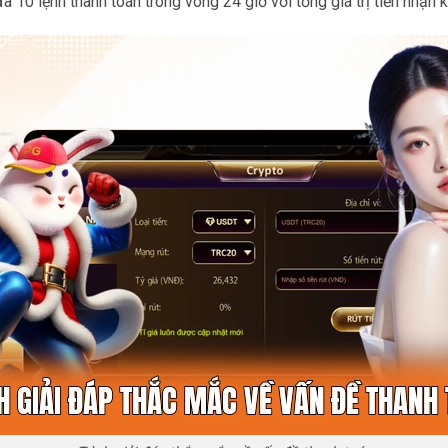
a 10 lệnh thanh toán trong vòng 24 giờ với tổng giá trị tiền nhận 