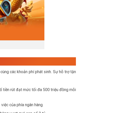
cùng các khoản phí phát sinh. Sự hỗ trợ tận
 tiền rút đạt mức tối đa 500 triệu đồng mỗi
m việc của phía ngân hàng.