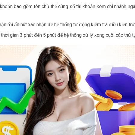
ài khoản bao gồm tên chủ thẻ cùng số tài khoản kèm chi nhánh ng
n rồi ấn nút xác nhận để hệ thống tự động kiểm tra điều kiện trư
hời gian 3 phút đến 5 phút để hệ thống xử lý xong xuôi các thủ t