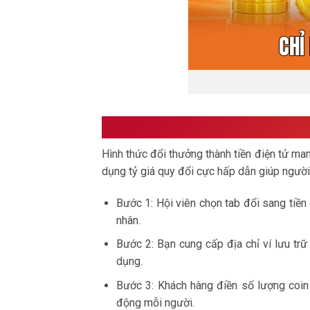
Các bước đổi thưởng thành tiền đ
Hình thức đổi thưởng thành tiền điện tử man
dụng tỷ giá quy đổi cực hấp dẫn giúp người c
Bước 1: Hội viên chọn tab đổi sang tiền 
nhân.
Bước 2: Bạn cung cấp địa chỉ ví lưu trữ
dụng.
Bước 3: Khách hàng điền số lượng coin 
động mỗi người.