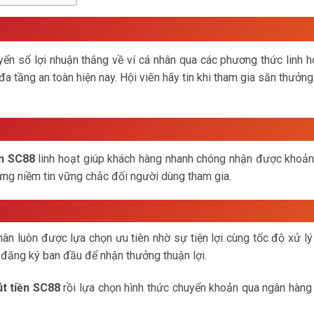
 SC88 – Quy Trình Thanh Toán Siêu T
uyển số lợi nhuận thắng về ví cá nhân qua các phương thức linh 
a tầng an toàn hiện nay. Hội viên hãy tin khi tham gia săn thưở
ổ biến hiện nay
ền SC88
linh hoạt giúp khách hàng nhanh chóng nhận được khoản l
ựng niềm tin vững chắc đối người dùng tham gia.
88 qua ngân hàng
ân luôn được lựa chọn ưu tiên nhờ sự tiện lợi cùng tốc độ xử l
u đăng ký ban đầu để nhận thưởng thuận lợi.
t tiền SC88
rồi lựa chọn hình thức chuyển khoản qua ngân hàng 