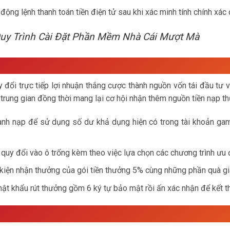
động lệnh thanh toán tiền điện tử sau khi xác minh tính chính xác
uy Trình Cài Đặt Phần Mềm Nhà Cái Mượt Mà
ành nguồn vốn nạp
 đổi trực tiếp lợi nhuận thắng cược thành nguồn vốn tái đầu tư 
h trung gian đồng thời mang lại cơ hội nhận thêm nguồn tiền nạp t
hành nạp để sử dụng số dư khả dụng hiện có trong tài khoản g
 quy đổi vào ô trống kèm theo việc lựa chọn các chương trình ưu đ
 kiện nhận thưởng của gói tiền thưởng 5% cùng những phần quà giá t
t khẩu rút thưởng gồm 6 ký tự bảo mật rồi ấn xác nhận để kết thú
 rút tiền SC88 mỗi ngày