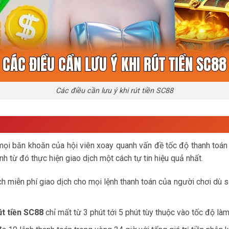
Các điều cần lưu ý khi rút tiền SC88
an rút tiền SC88 nhanh chóng
ọi băn khoăn của hội viên xoay quanh vấn đề tốc độ thanh toán 
nh từ đó thực hiện giao dịch một cách tự tin hiệu quả nhất.
 miễn phí giao dịch cho mọi lệnh thanh toán của người chơi dù số
út tiền SC88
chỉ mất từ 3 phút tới 5 phút tùy thuộc vào tốc độ là